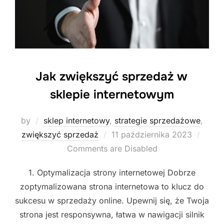
Jak zwiększyć sprzedaż w
sklepie internetowym
by
sklep internetowy
,
strategie sprzedażowe
,
Posted
zwiększyć sprzedaż
11 października 2023
on
Comments are Disabled
1. Optymalizacja strony internetowej Dobrze
zoptymalizowana strona internetowa to klucz do
sukcesu w sprzedaży online. Upewnij się, że Twoja
strona jest responsywna, łatwa w nawigacji silnik