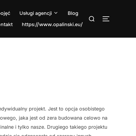
pojęć
Usługi agencji
Blog
Search
TOGGLE S
for:
ntakt
https://www.opalinski.eu/
dywidualny projekt. Jest to opcja osobistego
wego, jaka jest od zera budowana celowo na
inalne i tylko nasze. Drugiego takiego projektu
będzie się odznaczała od szeregu innych