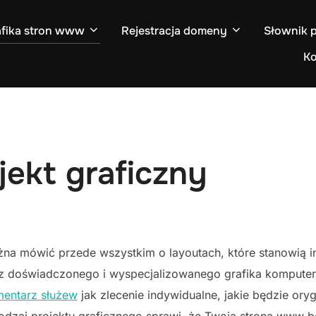
afika stron www
Rejestracja domeny
Słownik 
Ko
jekt graficzny
na mówić przede wszystkim o layoutach, które stanowią in
 doświadczonego i wyspecjalizowanego grafika komputero
mentarz służew
jak zlecenie indywidualne, jakie będzie oryg
 rodzaj projektu graficznego sprawi, że Twoja strona www 