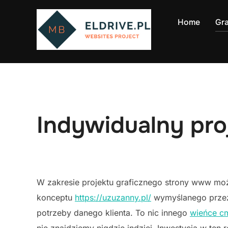
Skip
to
Home
Gr
content
Indywidualny pro
W zakresie projektu graficznego strony www moż
konceptu
https://uzuzanny.pl/
wymyślanego przez
potrzeby danego klienta. To nic innego
wieńce c
nie znajdziemy nigdzie indziej. Inwestycja w ten