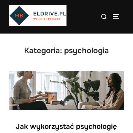
Skip
to
Search
TOGGLE
content
for:
Kategoria:
psychologia
Jak wykorzystać psychologię