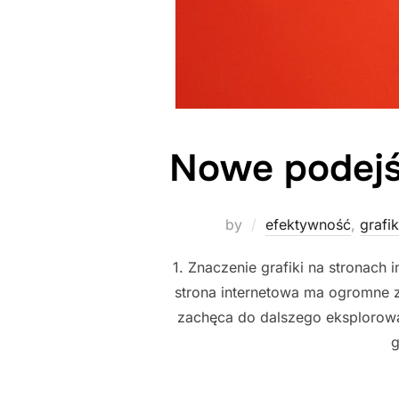
Nowe podejśc
by
efektywność
,
grafi
1. Znaczenie grafiki na stronac
strona internetowa ma ogromne z
zachęca do dalszego eksplorowa
g