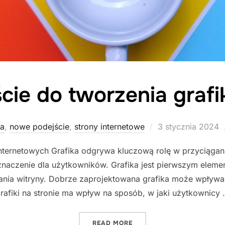
ie do tworzenia grafi
Posted
ka
,
nowe podejście
,
strony internetowe
3 stycznia 2024
on
h internetowych Grafika odgrywa kluczową rolę w przyciąga
naczenie dla użytkowników. Grafika jest pierwszym elemen
nia witryny. Dobrze zaprojektowana grafika może wpływa
rafiki na stronie ma wpływ na sposób, w jaki użytkownicy
"NOWE PODEJŚCIE DO TWO
READ MORE