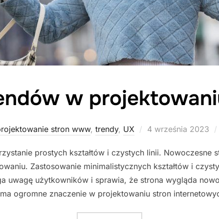
endów w projektowan
Posted
rojektowanie stron www
,
trendy
,
UX
4 września 2023
on
zystanie prostych kształtów i czystych linii. Nowoczesne s
waniu. Zastosowanie minimalistycznych kształtów i czystych
ąga uwagę użytkowników i sprawia, że strona wygląda now
a ma ogromne znaczenie w projektowaniu stron internetowyc