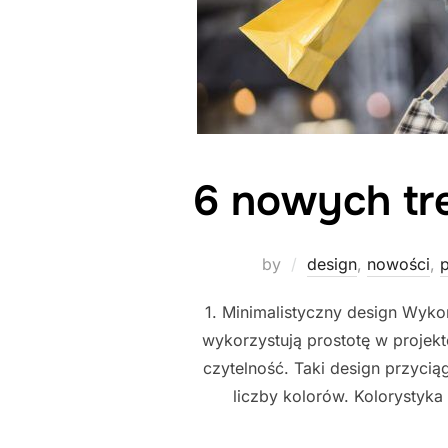
6 nowych tr
by
design
,
nowości
,
p
1. Minimalistyczny design Wykor
wykorzystują prostotę w projekto
czytelność. Taki design przyci
liczby kolorów. Kolorystyk