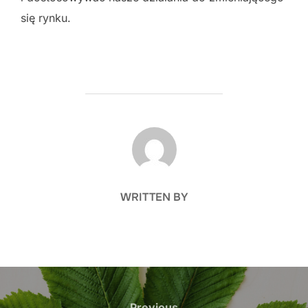
się rynku.
POST AUTHOR
WRITTEN BY
Nawigacja
Previous
Previous