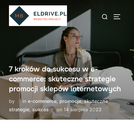
Skip
to
Search
TOGGLE
content
for:
7 kroków do sukcesu w e-
commerce: skuteczne strategie
promocji sklepów internetowych
by
in
e-commerce
,
promocja
,
skuteczne
Posted
strategie
,
sukces
on
14 sierpnia 2023
on